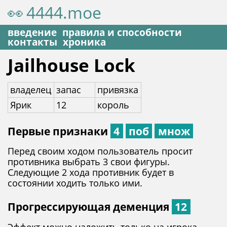
👀
4444.moe
введение
правила и способности
контакты
хроника
Jailhouse Lock
владелец
запас
привязка
Ярик
12
король
Первые признаки
4
поб
множ
Перед своим ходом пользователь просит
противника выбрать 3 свои фигуры.
Следующие 2 хода противник будет в
состоянии ходить только ими.
Прогрессирующая деменция
12
Эффект можно наложить только на игрока,