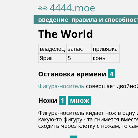
👀
4444.moe
введение
правила и способнос
The World
владелец
запас
привязка
Ярик
5
конь
Остановка времени
4
Фигура-носитель
совершает двойной
Ножи
1
множ
Фигура-носитель кидает нож в одну и
какую-то фигуру - та снимется вмест
сходить через клетку с ножам, то с