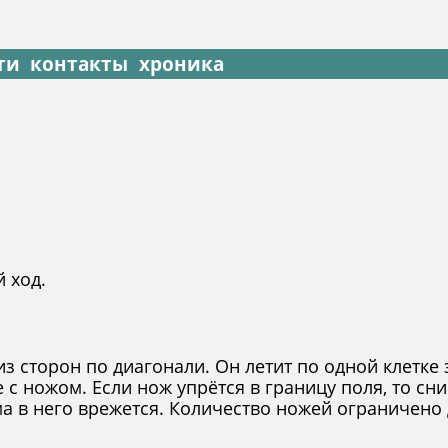
ти
контакты
хроника
 ход.
з сторон по диагонали. Он летит по одной клетке з
е с ножом. Если нож упрётся в границу поля, то сн
ама в него врежется. Количество ножей ограничено